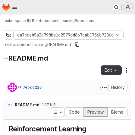
Homepage
Skip to main content
M
makerspace
Reinforcement Learning
Repository
aa7c6eb5a3c798be1c2579dd867cab1756b9286d
reinforcement-learing
README.md
README.md
Edit
Fil
History
7ebcd225
README.md
1.97 KiB
Table of contents
Code
Preview
Blame
Reinforcement Learning