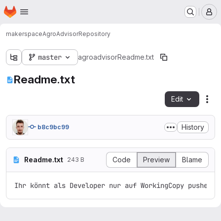
Homepage
Skip to main content
M
makerspace
AgroAdvisor
Repository
master
agroadvisor
Readme.txt
Readme.txt
Edit
Fil
History
b8c9bc99
Readme.txt
Code
Preview
Blame
243 B
Ihr könnt als Developer nur auf WorkingCopy pushen. 